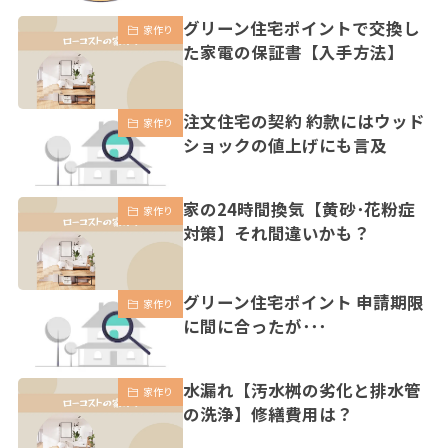
グリーン住宅ポイントで交換し
家作り
た家電の保証書【入手方法】
注文住宅の契約 約款にはウッド
家作り
ショックの値上げにも言及
家の24時間換気【黄砂･花粉症
家作り
対策】それ間違いかも？
グリーン住宅ポイント 申請期限
家作り
に間に合ったが･･･
水漏れ【汚水桝の劣化と排水管
家作り
の洗浄】修繕費用は？