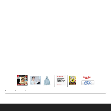
･ ･ ･