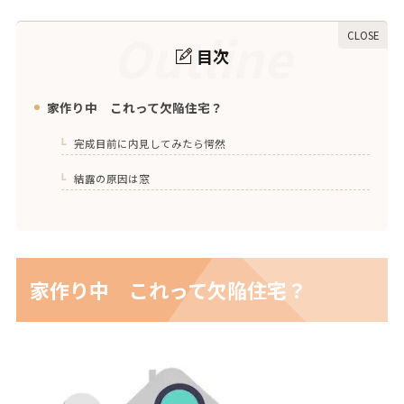
Outline
目次
家作り中 これって欠陥住宅？
1.
完成目前に内見してみたら愕然
1-1.
結露の原因は窓
1-2.
家作り中 これって欠陥住宅？