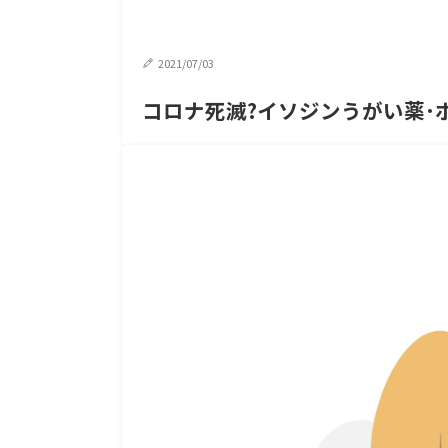
2021/07/03
コロナ死滅?イソジンうがい薬･