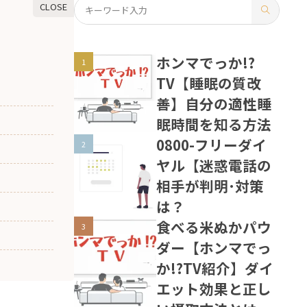
ホンマでっか!?
TV【睡眠の質改
善】自分の適性睡
眠時間を知る方法
0800-フリーダイ
ヤル【迷惑電話の
相手が判明･対策
は？
食べる米ぬかパウ
ダー【ホンマでっ
か!?TV紹介】ダイ
エット効果と正し