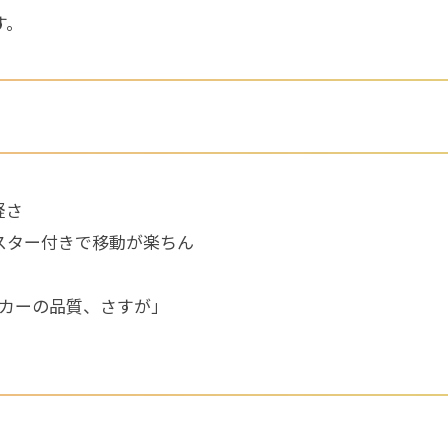
す。
軽さ
スター付きで移動が楽ちん
ーカーの品質、さすが」