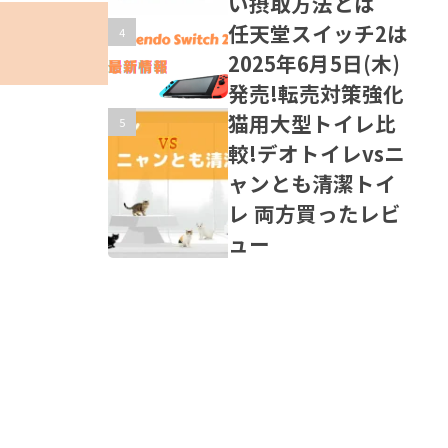
い摂取方法とは
任天堂スイッチ2は
2025年6月5日(木)
発売!転売対策強化
猫用大型トイレ比
較!デオトイレvsニ
ャンとも清潔トイ
レ 両方買ったレビ
ュー