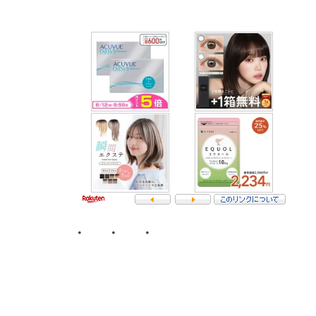
･ ･ ･