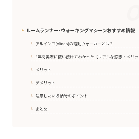
O
ルームランナー･ウォーキングマシーンおすすめ情報
1.
アルインコ(Alinco)の電動ウォーカーとは？
1-1.
3年間実際に使い続けてわかった【リアルな感想・メリッ
1-2.
メリット
1-2-1.
デメリット
1-2-2.
注意したい収納時のポイント
1-2-3.
まとめ
1-3.