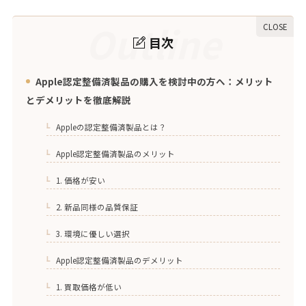
Outline
目次
Apple認定整備済製品の購入を検討中の方へ：メリット
1.
とデメリットを徹底解説
Appleの認定整備済製品とは？
1-1.
Apple認定整備済製品のメリット
1-2.
1. 価格が安い
1-2-1.
2. 新品同様の品質保証
1-2-2.
3. 環境に優しい選択
1-2-3.
Apple認定整備済製品のデメリット
1-3.
1. 買取価格が低い
1-3-1.