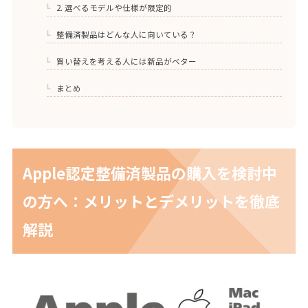
2. 選べるモデルや仕様が限定的
1-3-2.
整備済製品はどんな人に向いている？
1-4.
買い替えを考える人には新品がベター
1-5.
まとめ
1-6.
Apple認定整備済製品の購入を検討中
の方へ：メリットとデメリットを徹底
解説